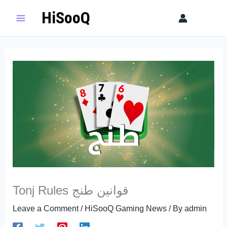
Skip
HiSooQ
Sear
to
content
Tonj Rules قوانين طنج
Leave a Comment
/
HiSooQ Gaming News
/ By
admin