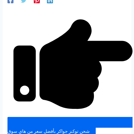
شحن توكنز جواكر بأفضل سعر من هاي سوق